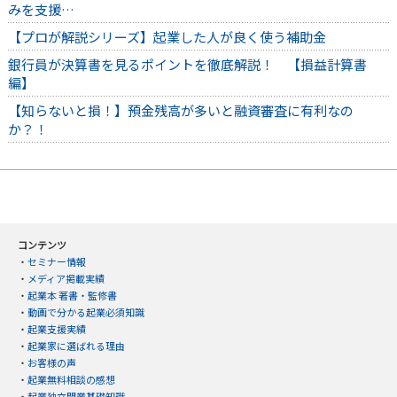
みを支援…
【プロが解説シリーズ】起業した人が良く使う補助金
銀行員が決算書を見るポイントを徹底解説！ 【損益計算書
編】
【知らないと損！】預金残高が多いと融資審査に有利なの
か？！
コンテンツ
・
セミナー情報
・
メディア掲載実績
・
起業本 著書・監修書
・
動画で分かる起業必須知識
・
起業支援実績
・
起業家に選ばれる理由
・
お客様の声
・
起業無料相談の感想
・
起業独立開業基礎知識