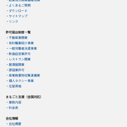
・
よくあるご質問
・
ダウンロード
・
サイトマップ
・
リンク
許可届出制度一覧
・
不動産業開業
・
有料職業紹介事業
・
一般労働者派遣事業
・
飲食店営業許可
・
レストラン開業
・
居酒屋開業
・
建設業許可
・
産業廃棄物収集運搬業
・
個人タクシー事業
・
在留資格
まるごと支援（全国対応）
・
業務内容
・
料金表
会社情報
・
会社概要