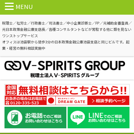
MENU
税理士／社労士／行政書士／司法書士／中小企業診断士／FP／元補助金審査員／
元日本政策金融公庫支店長／各種コンサルタントなどが常駐する他に類を見ない
ワンストップサービス
オフィスは池袋駅から徒歩3分の日本政策金融公庫池袋支店と同じビルです。起
業・経営の無料相談実施中