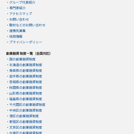
・
グループ代表紹介
・
専門家紹介
・
アクセスマップ
・
お問い合わせ
・
取材などのお問い合わせ
・
提携先募集
・
採用情報
・
プライバシーポリシー
創業融資 制度一覧（全国対応）
・
国の創業融資制度
・
北海道の創業融資制度
・
青森県の創業融資制度
・
岩手県の創業融資制度
・
宮城県の創業融資制度
・
秋田県の創業融資制度
・
山形県の創業融資制度
・
福島県の創業融資制度
・
千代田区の創業融資制度
・
中央区の創業融資制度
・
港区の創業融資制度
・
新宿区の創業融資制度
・
文京区の創業融資制度
・
台東区の創業融資制度