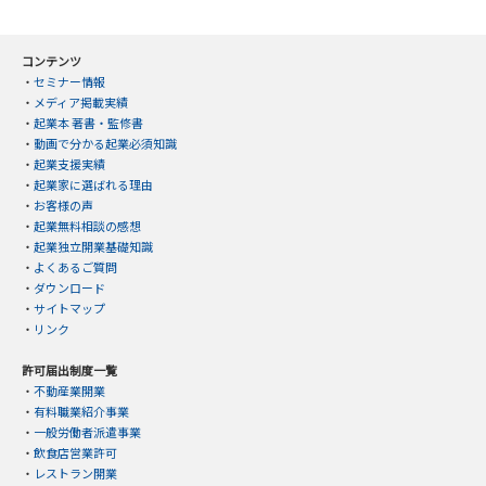
コンテンツ
・
セミナー情報
・
メディア掲載実績
・
起業本 著書・監修書
・
動画で分かる起業必須知識
・
起業支援実績
・
起業家に選ばれる理由
・
お客様の声
・
起業無料相談の感想
・
起業独立開業基礎知識
・
よくあるご質問
・
ダウンロード
・
サイトマップ
・
リンク
許可届出制度一覧
・
不動産業開業
・
有料職業紹介事業
・
一般労働者派遣事業
・
飲食店営業許可
・
レストラン開業