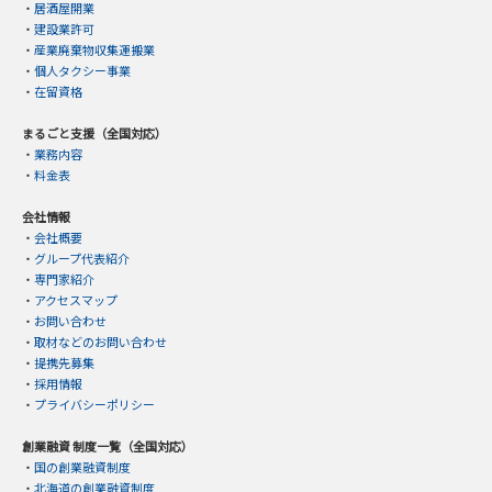
・
居酒屋開業
・
建設業許可
・
産業廃棄物収集運搬業
・
個人タクシー事業
・
在留資格
まるごと支援（全国対応）
・
業務内容
・
料金表
会社情報
・
会社概要
・
グループ代表紹介
・
専門家紹介
・
アクセスマップ
・
お問い合わせ
・
取材などのお問い合わせ
・
提携先募集
・
採用情報
・
プライバシーポリシー
創業融資 制度一覧（全国対応）
・
国の創業融資制度
・
北海道の創業融資制度