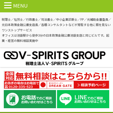
MENU
税理士／社労士／行政書士／司法書士／中小企業診断士／FP／元補助金審査員／
元日本政策金融公庫支店長／各種コンサルタントなどが常駐する他に類を見ない
ワンストップサービス
オフィスは池袋駅から徒歩3分の日本政策金融公庫池袋支店と同じビルです。起
業・経営の無料相談実施中