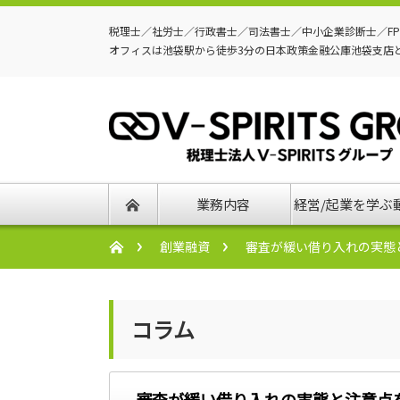
税理士／社労士／行政書士／司法書士／中小企業診断士／F
オフィスは池袋駅から徒歩3分の日本政策金融公庫池袋支店
業務内容
経営/起業を学ぶ
創業融資
審査が緩い借り入れの実態
コラム
審査が緩い借り入れの実態と注意点