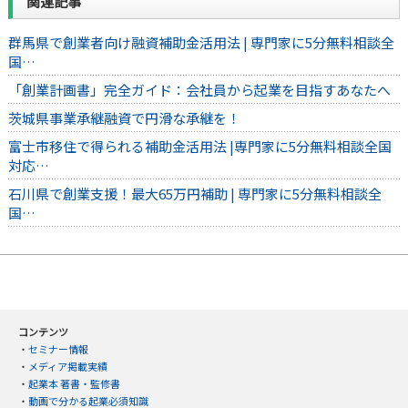
関連記事
群馬県で創業者向け融資補助金活用法 | 専門家に5分無料相談全
国…
「創業計画書」完全ガイド：会社員から起業を目指すあなたへ
茨城県事業承継融資で円滑な承継を！
富士市移住で得られる補助金活用法 |専門家に5分無料相談全国
対応…
石川県で創業支援！最大65万円補助 | 専門家に5分無料相談全
国…
コンテンツ
・
セミナー情報
・
メディア掲載実績
・
起業本 著書・監修書
・
動画で分かる起業必須知識