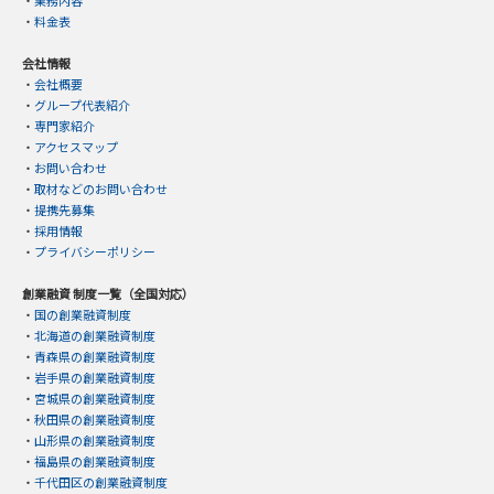
・
業務内容
・
料金表
会社情報
・
会社概要
・
グループ代表紹介
・
専門家紹介
・
アクセスマップ
・
お問い合わせ
・
取材などのお問い合わせ
・
提携先募集
・
採用情報
・
プライバシーポリシー
創業融資 制度一覧（全国対応）
・
国の創業融資制度
・
北海道の創業融資制度
・
青森県の創業融資制度
・
岩手県の創業融資制度
・
宮城県の創業融資制度
・
秋田県の創業融資制度
・
山形県の創業融資制度
・
福島県の創業融資制度
・
千代田区の創業融資制度