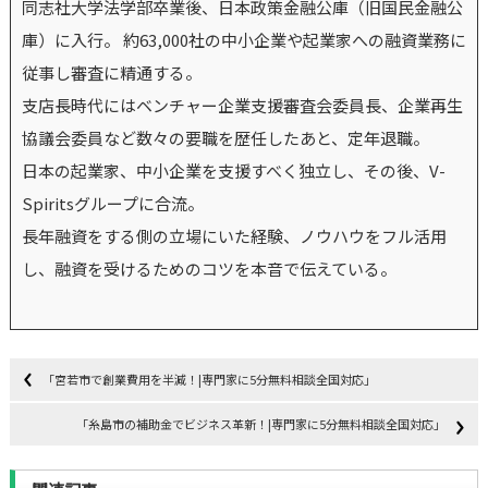
同志社大学法学部卒業後、日本政策金融公庫（旧国民金融公
庫）に入行。 約63,000社の中小企業や起業家への融資業務に
従事し審査に精通する。
支店長時代にはベンチャー企業支援審査会委員長、企業再生
協議会委員など数々の要職を歴任したあと、定年退職。
日本の起業家、中小企業を支援すべく独立し、その後、V-
Spiritsグループに合流。
長年融資をする側の立場にいた経験、ノウハウをフル活用
し、融資を受けるためのコツを本音で伝えている。
「宮若市で創業費用を半減！|専門家に5分無料相談全国対応」
「糸島市の補助金でビジネス革新！|専門家に5分無料相談全国対応」