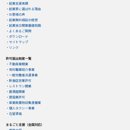
・
起業支援実績
・
起業家に選ばれる理由
・
お客様の声
・
起業無料相談の感想
・
起業独立開業基礎知識
・
よくあるご質問
・
ダウンロード
・
サイトマップ
・
リンク
許可届出制度一覧
・
不動産業開業
・
有料職業紹介事業
・
一般労働者派遣事業
・
飲食店営業許可
・
レストラン開業
・
居酒屋開業
・
建設業許可
・
産業廃棄物収集運搬業
・
個人タクシー事業
・
在留資格
まるごと支援（全国対応）