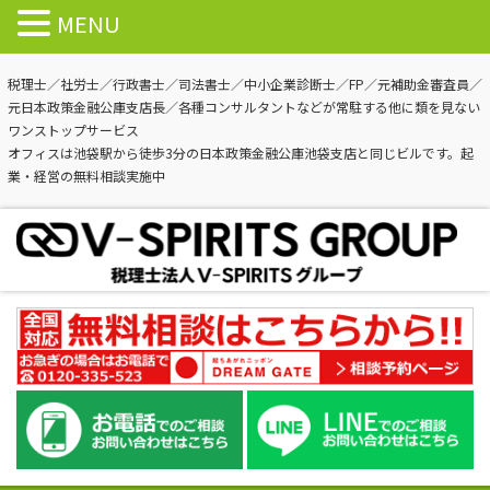
MENU
税理士／社労士／行政書士／司法書士／中小企業診断士／FP／元補助金審査員／
元日本政策金融公庫支店長／各種コンサルタントなどが常駐する他に類を見ない
ワンストップサービス
オフィスは池袋駅から徒歩3分の日本政策金融公庫池袋支店と同じビルです。起
業・経営の無料相談実施中