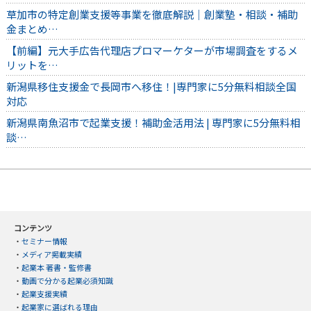
草加市の特定創業支援等事業を徹底解説｜創業塾・相談・補助
金まとめ…
【前編】元大手広告代理店プロマーケターが市場調査をするメ
リットを…
新潟県移住支援金で長岡市へ移住！|専門家に5分無料相談全国
対応
新潟県南魚沼市で起業支援！補助金活用法 | 専門家に5分無料相
談…
コンテンツ
・
セミナー情報
・
メディア掲載実績
・
起業本 著書・監修書
・
動画で分かる起業必須知識
・
起業支援実績
・
起業家に選ばれる理由