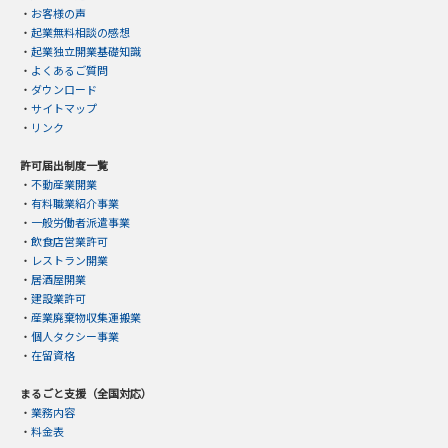
・
お客様の声
・
起業無料相談の感想
・
起業独立開業基礎知識
・
よくあるご質問
・
ダウンロード
・
サイトマップ
・
リンク
許可届出制度一覧
・
不動産業開業
・
有料職業紹介事業
・
一般労働者派遣事業
・
飲食店営業許可
・
レストラン開業
・
居酒屋開業
・
建設業許可
・
産業廃棄物収集運搬業
・
個人タクシー事業
・
在留資格
まるごと支援（全国対応）
・
業務内容
・
料金表