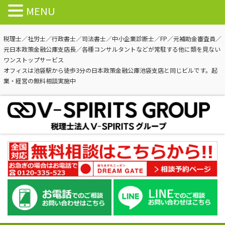
MENU
税理士／社労士／行政書士／司法書士／中小企業診断士／FP／元補助金審査員／
元日本政策金融公庫支店長／各種コンサルタントなどが常駐する他に類を見ない
ワンストップサービス
オフィスは池袋駅から徒歩3分の日本政策金融公庫池袋支店と同じビルです。起
業・経営の無料相談実施中