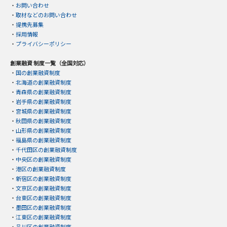
・
お問い合わせ
・
取材などのお問い合わせ
・
提携先募集
・
採用情報
・
プライバシーポリシー
創業融資 制度一覧（全国対応）
・
国の創業融資制度
・
北海道の創業融資制度
・
青森県の創業融資制度
・
岩手県の創業融資制度
・
宮城県の創業融資制度
・
秋田県の創業融資制度
・
山形県の創業融資制度
・
福島県の創業融資制度
・
千代田区の創業融資制度
・
中央区の創業融資制度
・
港区の創業融資制度
・
新宿区の創業融資制度
・
文京区の創業融資制度
・
台東区の創業融資制度
・
墨田区の創業融資制度
・
江東区の創業融資制度
・
品川区の創業融資制度