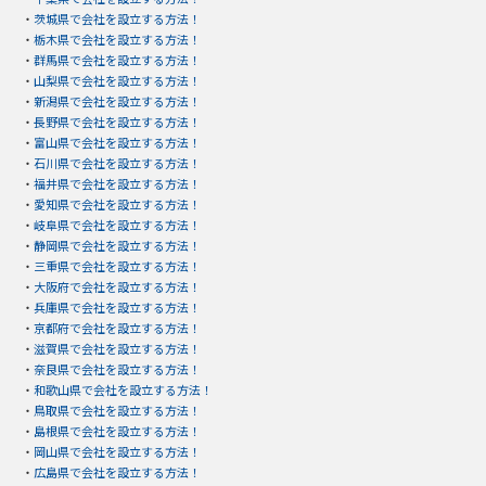
・
茨城県で会社を設立する方法！
・
栃木県で会社を設立する方法！
・
群馬県で会社を設立する方法！
・
山梨県で会社を設立する方法！
・
新潟県で会社を設立する方法！
・
長野県で会社を設立する方法！
・
富山県で会社を設立する方法！
・
石川県で会社を設立する方法！
・
福井県で会社を設立する方法！
・
愛知県で会社を設立する方法！
・
岐阜県で会社を設立する方法！
・
静岡県で会社を設立する方法！
・
三重県で会社を設立する方法！
・
大阪府で会社を設立する方法！
・
兵庫県で会社を設立する方法！
・
京都府で会社を設立する方法！
・
滋賀県で会社を設立する方法！
・
奈良県で会社を設立する方法！
・
和歌山県で会社を設立する方法！
・
鳥取県で会社を設立する方法！
・
島根県で会社を設立する方法！
・
岡山県で会社を設立する方法！
・
広島県で会社を設立する方法！