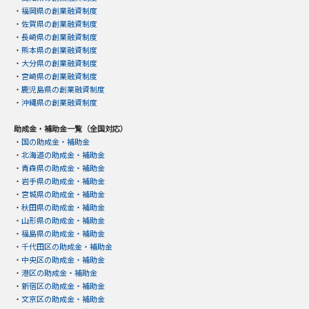
・
福岡県の創業融資制度
・
佐賀県の創業融資制度
・
長崎県の創業融資制度
・
熊本県の創業融資制度
・
大分県の創業融資制度
・
宮崎県の創業融資制度
・
鹿児島県の創業融資制度
・
沖縄県の創業融資制度
助成金・補助金一覧（全国対応）
・
国の助成金・補助金
・
北海道の助成金・補助金
・
青森県の助成金・補助金
・
岩手県の助成金・補助金
・
宮城県の助成金・補助金
・
秋田県の助成金・補助金
・
山形県の助成金・補助金
・
福島県の助成金・補助金
・
千代田区の助成金・補助金
・
中央区の助成金・補助金
・
港区の助成金・補助金
・
新宿区の助成金・補助金
・
文京区の助成金・補助金