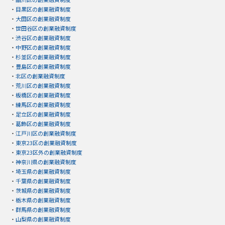
・
目黒区の創業融資制度
・
大田区の創業融資制度
・
世田谷区の創業融資制度
・
渋谷区の創業融資制度
・
中野区の創業融資制度
・
杉並区の創業融資制度
・
豊島区の創業融資制度
・
北区の創業融資制度
・
荒川区の創業融資制度
・
板橋区の創業融資制度
・
練馬区の創業融資制度
・
足立区の創業融資制度
・
葛飾区の創業融資制度
・
江戸川区の創業融資制度
・
東京23区の創業融資制度
・
東京23区外の創業融資制度
・
神奈川県の創業融資制度
・
埼玉県の創業融資制度
・
千葉県の創業融資制度
・
茨城県の創業融資制度
・
栃木県の創業融資制度
・
群馬県の創業融資制度
・
山梨県の創業融資制度