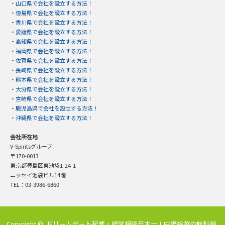
・
山口県で会社を設立する方法！
・
徳島県で会社を設立する方法！
・
香川県で会社を設立する方法！
・
愛媛県で会社を設立する方法！
・
高知県で会社を設立する方法！
・
福岡県で会社を設立する方法！
・
佐賀県で会社を設立する方法！
・
長崎県で会社を設立する方法！
・
熊本県で会社を設立する方法！
・
大分県で会社を設立する方法！
・
宮崎県で会社を設立する方法！
・
鹿児島県で会社を設立する方法！
・
沖縄県で会社を設立する方法！
会社所在地
V-Spiritsグループ
〒170-0013
東京都豊島区東池袋1-24-1
ニッセイ池袋ビル14階
TEL：03-3986-6860
Copyright ©
ドリームゲート起業・経営相談日本一！中野裕哲の無料相