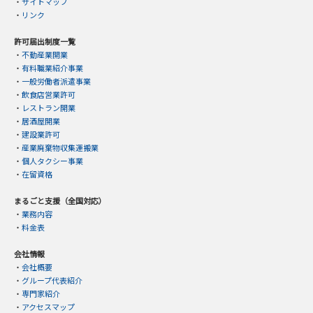
・
サイトマップ
・
リンク
許可届出制度一覧
・
不動産業開業
・
有料職業紹介事業
・
一般労働者派遣事業
・
飲食店営業許可
・
レストラン開業
・
居酒屋開業
・
建設業許可
・
産業廃棄物収集運搬業
・
個人タクシー事業
・
在留資格
まるごと支援（全国対応）
・
業務内容
・
料金表
会社情報
・
会社概要
・
グループ代表紹介
・
専門家紹介
・
アクセスマップ