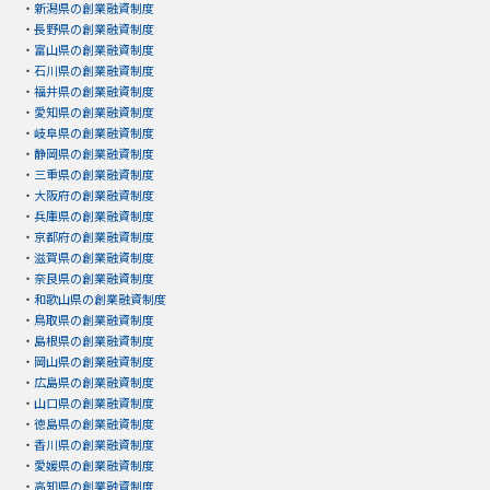
・
新潟県の創業融資制度
・
長野県の創業融資制度
・
富山県の創業融資制度
・
石川県の創業融資制度
・
福井県の創業融資制度
・
愛知県の創業融資制度
・
岐阜県の創業融資制度
・
静岡県の創業融資制度
・
三重県の創業融資制度
・
大阪府の創業融資制度
・
兵庫県の創業融資制度
・
京都府の創業融資制度
・
滋賀県の創業融資制度
・
奈良県の創業融資制度
・
和歌山県の創業融資制度
・
鳥取県の創業融資制度
・
島根県の創業融資制度
・
岡山県の創業融資制度
・
広島県の創業融資制度
・
山口県の創業融資制度
・
徳島県の創業融資制度
・
香川県の創業融資制度
・
愛媛県の創業融資制度
・
高知県の創業融資制度