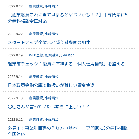
2022.9.27
創業融資
,
小峰精公
【創業融資これに当てはまるとヤバいかも！？】｜専門家に5
分無料相談全国対応
2022.9.22
創業融資
,
小峰精公
スタートアップ企業×地域金融機関の相性
2022.9.19
WEB全般
,
創業融資
,
小峰精公
起業前チェック：融資に直結する「個人信用情報」を整える
2022.9.14
創業融資
,
小峰精公
日本政策金融公庫で取扱いが難しい資金使途
2022.9.13
創業融資
,
小峰精公
〇〇さんが言っていたは本当に正しい！？
2022.9.12
創業融資
,
小峰精公
必見！！事業計画書の作り方（基本）｜専門家に5分無料相談
全国対応