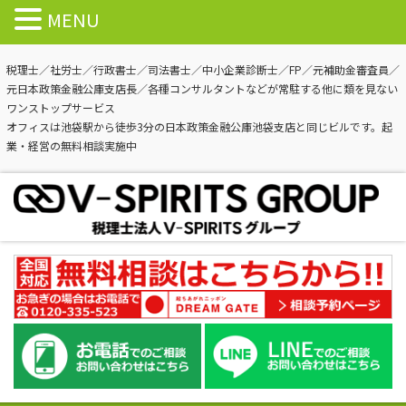
MENU
税理士／社労士／行政書士／司法書士／中小企業診断士／FP／元補助金審査員／
元日本政策金融公庫支店長／各種コンサルタントなどが常駐する他に類を見ない
ワンストップサービス
オフィスは池袋駅から徒歩3分の日本政策金融公庫池袋支店と同じビルです。起
業・経営の無料相談実施中