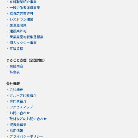
・
有料職業紹介事業
・
一般労働者派遣事業
・
飲食店営業許可
・
レストラン開業
・
居酒屋開業
・
建設業許可
・
産業廃棄物収集運搬業
・
個人タクシー事業
・
在留資格
まるごと支援（全国対応）
・
業務内容
・
料金表
会社情報
・
会社概要
・
グループ代表紹介
・
専門家紹介
・
アクセスマップ
・
お問い合わせ
・
取材などのお問い合わせ
・
提携先募集
・
採用情報
・
プライバシーポリシー