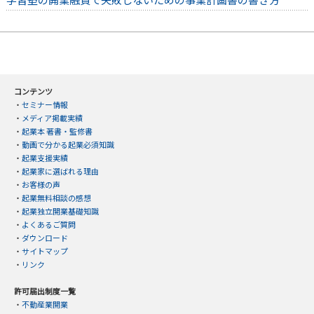
コンテンツ
・
セミナー情報
・
メディア掲載実績
・
起業本 著書・監修書
・
動画で分かる起業必須知識
・
起業支援実績
・
起業家に選ばれる理由
・
お客様の声
・
起業無料相談の感想
・
起業独立開業基礎知識
・
よくあるご質問
・
ダウンロード
・
サイトマップ
・
リンク
許可届出制度一覧
・
不動産業開業