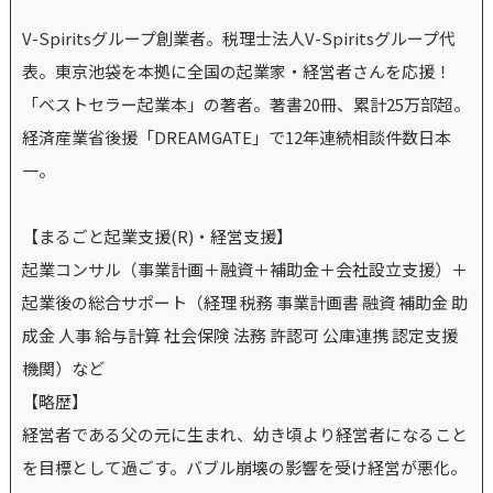
V-Spiritsグループ創業者。税理士法人V-Spiritsグループ代
表。東京池袋を本拠に全国の起業家・経営者さんを応援！
「ベストセラー起業本」の著者。著書20冊、累計25万部超。
経済産業省後援「DREAMGATE」で12年連続相談件数日本
一。
【まるごと起業支援(R)・経営支援】
起業コンサル（事業計画＋融資＋補助金＋会社設立支援）＋
起業後の総合サポート（経理 税務 事業計画書 融資 補助金 助
成金 人事 給与計算 社会保険 法務 許認可 公庫連携 認定支援
機関）など
【略歴】
経営者である父の元に生まれ、幼き頃より経営者になること
を目標として過ごす。バブル崩壊の影響を受け経営が悪化。