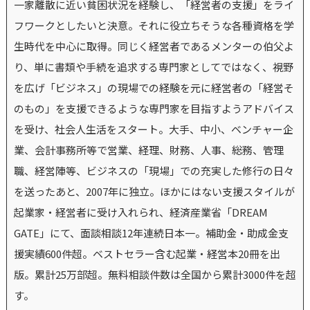
一家離散に近い貧困状況を経験し、「経営者の支援」をライ
フワークとしたいと決意。それに役立ちそうな各種資格を学
生時代を中心に取得。同じく経営者であるメンターの伯父よ
り、単に書類や手続を追求する専門家としてではなく、視野
を広げ「ビジネス」の現場での経験を元に経営者の「経営そ
のもの」を支援できるような専門家を目指すようアドバイス
を受け、社会人生活をスタート。大手、中小、ベンチャー企
業、会計事務所等で営業、経理、財務、人事、総務、管理
職、経営陣等、ビジネスの「現場」での充実した修行の日々
を送ったあと、2007年に独立。ほかにはない支援スタイルが
起業家・経営者に受け入れられ、経済産業省「DREAM
GATE」にて、面談相談12年連続日本一。補助金・助成金支
援実績600件超。ベストセラー含む起業・経営本20冊を出
版。累計25万部超。無料相談件数は全国から累計3000件を超
す。