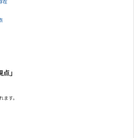
存在
点
視点」
れます。