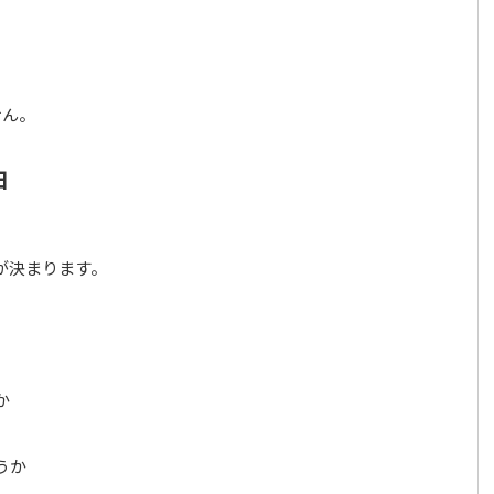
せん。
由
が決まります。
か
うか