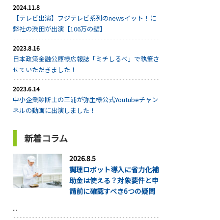
2024.11.8
【テレビ出演】フジテレビ系列のnewsイット！に
弊社の渋田が出演【106万の壁】
2023.8.16
日本政策金融公庫様広報誌「ミチしるべ」で執筆さ
せていただきました！
2023.6.14
中小企業診断士の三浦が弥生様公式Youtubeチャン
ネルの動画に出演しました！
新着コラム
2026.8.5
調理ロボット導入に省力化補
助金は使える？対象要件と申
請前に確認すべき6つの疑問
...