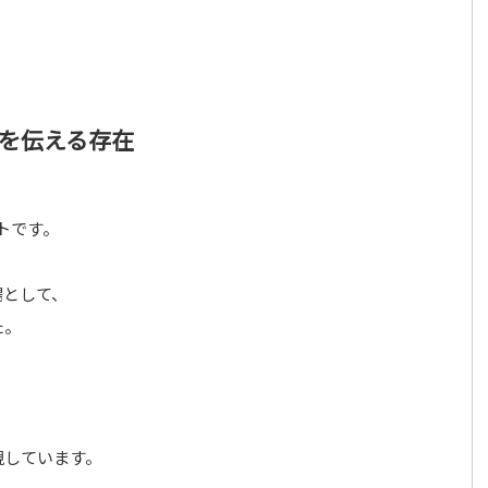
を伝える存在
トです。
場として、
た。
、
視しています。