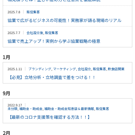
2025.7.8
販促集客
協業で広がるビジネスの可能性！実務家が語る現場のリアル
2025.7.7
会社設立後
,
販促集客
協業で売上アップ！実例から学ぶ協業戦略の極意
1月
2025.1.11
ブランディング
,
マーケティング
,
会社設立
,
販促集客
,
飲食店開業
【必見】立地分析・立地調査で差をつける！！
9月
2022.9.17
未分類
,
補助金・助成金
,
補助金・助成金知恵袋＆最新情報
,
販促集客
【最新のコロナ支援策を確認する方法！！】
2月