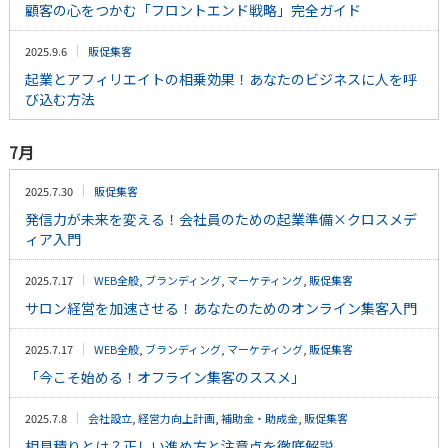
顧客の心をつかむ「フロントエンド戦略」完全ガイド
2025.9.6
販促集客
起業とアフィリエイトの相乗効果！あなたのビジネスに人を呼
び込む方法
7月
2025.7.30
販促集客
発信力が未来を変える！会社員のための起業準備×クロスメデ
ィア入門
2025.7.17
WEB全般
,
ブランディング
,
マーケティング
,
販促集客
サロン経営を加速させる！あなたのためのオンライン集客入門
2025.7.17
WEB全般
,
ブランディング
,
マーケティング
,
販促集客
「今こそ始める！オフライン集客のススメ」
2025.7.8
会社設立
,
経営力向上計画
,
補助金・助成金
,
販促集客
相見積りとは？正しい進め方と注意点を徹底解説