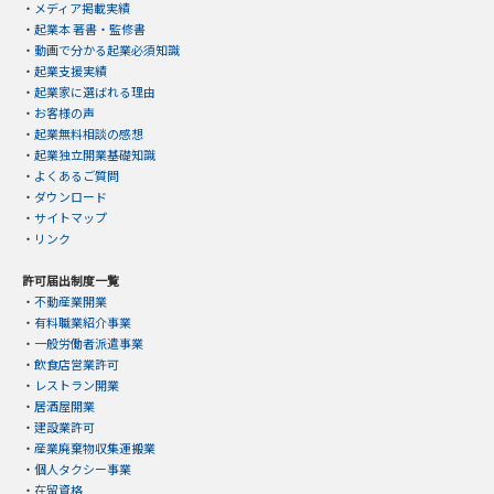
・
メディア掲載実績
・
起業本 著書・監修書
・
動画で分かる起業必須知識
・
起業支援実績
・
起業家に選ばれる理由
・
お客様の声
・
起業無料相談の感想
・
起業独立開業基礎知識
・
よくあるご質問
・
ダウンロード
・
サイトマップ
・
リンク
許可届出制度一覧
・
不動産業開業
・
有料職業紹介事業
・
一般労働者派遣事業
・
飲食店営業許可
・
レストラン開業
・
居酒屋開業
・
建設業許可
・
産業廃棄物収集運搬業
・
個人タクシー事業
・
在留資格