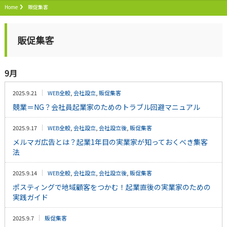
Home
販促集客
販促集客
9月
2025.9.21
WEB全般
,
会社設立
,
販促集客
競業＝NG？会社員起業家のためのトラブル回避マニュアル
2025.9.17
WEB全般
,
会社設立
,
会社設立後
,
販促集客
メルマガ広告とは？起業1年目の実業家が知っておくべき集客
法
2025.9.14
WEB全般
,
会社設立
,
会社設立後
,
販促集客
ポスティングで地域顧客をつかむ！起業直後の実業家のための
実践ガイド
2025.9.7
販促集客