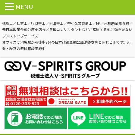
MENU
税理士／社労士／行政書士／司法書士／中小企業診断士／FP／元補助金審査員／
元日本政策金融公庫支店長／各種コンサルタントなどが常駐する他に類を見ない
ワンストップサービス
オフィスは池袋駅から徒歩3分の日本政策金融公庫池袋支店と同じビルです。起
業・経営の無料相談実施中