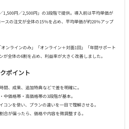
1,500円／2,500円」の3段階で提供。導入前は平均単価が
0円コースの注文が全体の15％を占め、平均単価が約20％アップ
「オンラインのみ」「オンライン＋対面1回」「年間サポート
ンが全体の6割を占め、利益率が大きく改善しました。
ックポイント
 時間、成果、追加特典などで差を明確に。
帯・中価格帯・高価格帯の3段階が基本。
アイコンを使い、プランの違いを一目で理解させる。
売割合が偏ったら、価格や内容を微調整する。