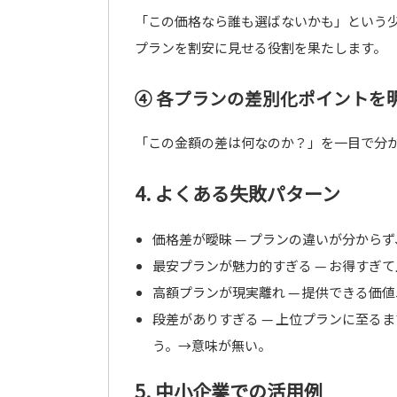
「この価格なら誰も選ばないかも」という
プランを割安に見せる役割を果たします。
④ 各プランの差別化ポイントを
「この金額の差は何なのか？」を一目で分
4. よくある失敗パターン
価格差が曖昧 — プランの違いが分から
最安プランが魅力的すぎる — お得すぎ
高額プランが現実離れ — 提供できる価
段差がありすぎる — 上位プランに至る
う。→意味が無い。
5. 中小企業での活用例