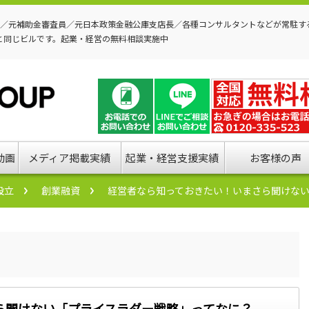
P／元補助金審査員／元日本政策金融公庫支店長／各種コンサルタントなどが常駐す
と同じビルです。起業・経営の無料相談実施中
動画
メディア掲載実績
起業・経営支援実績
お客様の声
設立
創業融資
経営者なら知っておきたい！いまさら聞けな
ら聞けない「プライスラダー戦略」ってなに？