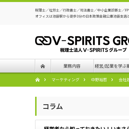
税理士／社労士／行政書士／司法書士／中小企業診断士／F
オフィスは池袋駅から徒歩3分の日本政策金融公庫池袋支店
業務内容
経営/起業を学ぶ
マーケティング
中野裕哲
会社
コラム
経営者なら知っておきたい！いまさ