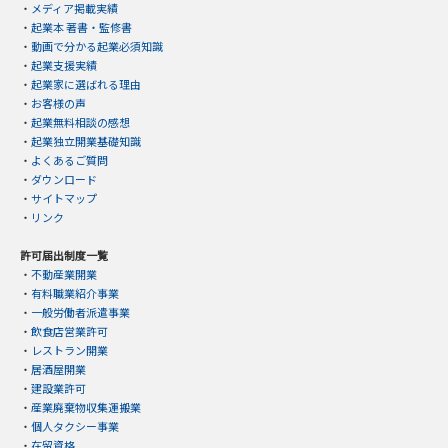
・
メディア掲載実績
・
起業本 著書・監修書
・
動画で分かる起業必須知識
・
起業支援実績
・
起業家に選ばれる理由
・
お客様の声
・
起業無料相談の感想
・
起業独立開業基礎知識
・
よくあるご質問
・
ダウンロード
・
サイトマップ
・
リンク
許可届出制度一覧
・
不動産業開業
・
有料職業紹介事業
・
一般労働者派遣事業
・
飲食店営業許可
・
レストラン開業
・
居酒屋開業
・
建設業許可
・
産業廃棄物収集運搬業
・
個人タクシー事業
・
在留資格