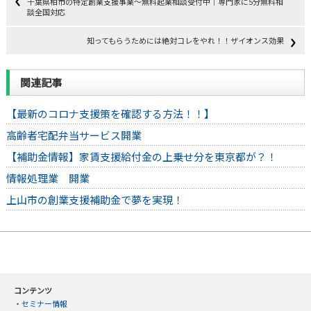
千葉県柏市の特定創業支援事業～無料起業相談受付中｜専門家に5分無料相
談全国対応
知ってもらうためには絶対コレをやれ！！ザイオンス効果
関連記事
【最新のコロナ支援策を確認する方法！！】
高齢者宅配弁当サービス開業
【補助金情報】家賃支援給付金の上乗せ分を東京都が？！
情報処理業 開業
上山市の創業支援補助金で夢を実現！
コンテンツ
・
セミナー情報