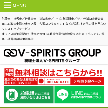
MENU
税理士／社労士／行政書士／司法書士／中小企業診断士／FP／元補助金審査員／
元日本政策金融公庫支店長／各種コンサルタントなどが常駐する他に類を見ない
ワンストップサービス
オフィスは池袋駅から徒歩3分の日本政策金融公庫池袋支店と同じビルです。起
業・経営の無料相談実施中