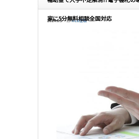
家に5分無料相談全国対応
2024.6.5
WEB全般