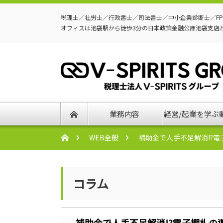
税理士／社労士／行政書士／司法書士／中小企業診断士／F
オフィスは池袋駅から徒歩3分の日本政策金融公庫池袋支店
業務内容
経営/起業を学ぶ
WEB全般
補助金で人手不足解消!?
コラム
補助金で人手不足解消!?電子棚札