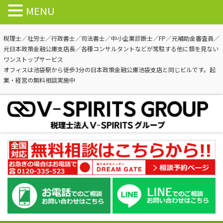
MENU
税理士／社労士／行政書士／司法書士／中小企業診断士／FP／元補助金審査員／
元日本政策金融公庫支店長／各種コンサルタントなどが常駐する他に類を見ない
ワンストップサービス
オフィスは池袋駅から徒歩3分の日本政策金融公庫池袋支店と同じビルです。起
業・経営の無料相談実施中