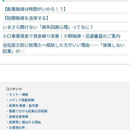
【創業融資は時間がいのち！？】
【短期融資を活用する】
いまさら聞けない「損失回避心理」ってなに？
小口事業資金で資金繰り改善｜少額融資・迅速審査のご案内
会社設立前に税理士へ相談した方がいい理由──「後悔しない
起業」の…
コンテンツ
・
セミナー情報
・
メディア掲載実績
・
起業本 著書・監修書
・
動画で分かる起業必須知識
・
起業支援実績
・
起業家に選ばれる理由
・
お客様の声