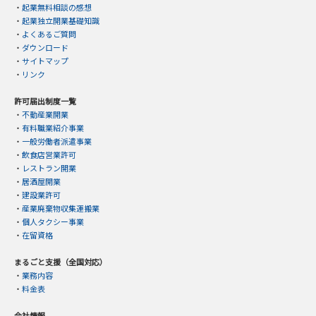
・
起業無料相談の感想
・
起業独立開業基礎知識
・
よくあるご質問
・
ダウンロード
・
サイトマップ
・
リンク
許可届出制度一覧
・
不動産業開業
・
有料職業紹介事業
・
一般労働者派遣事業
・
飲食店営業許可
・
レストラン開業
・
居酒屋開業
・
建設業許可
・
産業廃棄物収集運搬業
・
個人タクシー事業
・
在留資格
まるごと支援（全国対応）
・
業務内容
・
料金表
会社情報