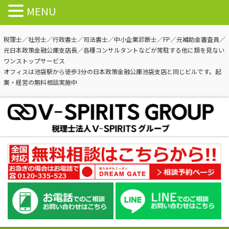
MENU
税理士／社労士／行政書士／司法書士／中小企業診断士／FP／元補助金審査員／
元日本政策金融公庫支店長／各種コンサルタントなどが常駐する他に類を見ない
ワンストップサービス
オフィスは池袋駅から徒歩3分の日本政策金融公庫池袋支店と同じビルです。起
業・経営の無料相談実施中