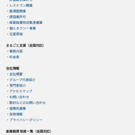
・
レストラン開業
・
居酒屋開業
・
建設業許可
・
産業廃棄物収集運搬業
・
個人タクシー事業
・
在留資格
まるごと支援（全国対応）
・
業務内容
・
料金表
会社情報
・
会社概要
・
グループ代表紹介
・
専門家紹介
・
アクセスマップ
・
お問い合わせ
・
取材などのお問い合わせ
・
提携先募集
・
採用情報
・
プライバシーポリシー
創業融資 制度一覧（全国対応）