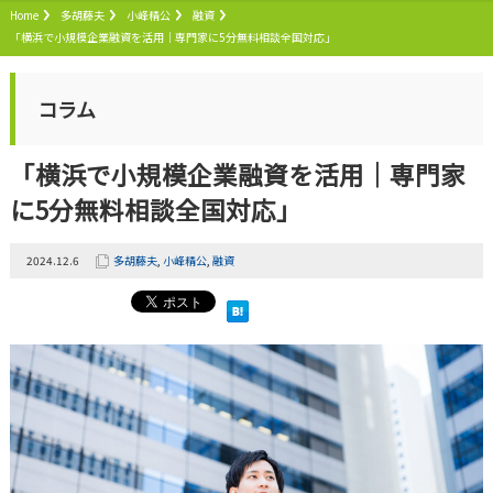
Home
多胡藤夫
小峰精公
融資
「横浜で小規模企業融資を活用｜専門家に5分無料相談全国対応」
コラム
「横浜で小規模企業融資を活用｜専門家
に5分無料相談全国対応」
2024.12.6
多胡藤夫
,
小峰精公
,
融資