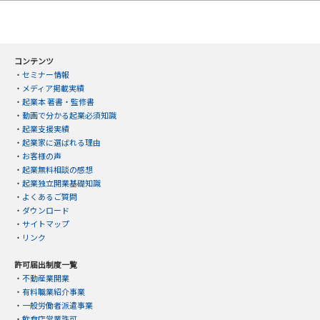
コンテンツ
・
セミナー情報
・
メディア掲載実績
・
起業本 著書・監修書
・
動画で分かる起業必須知識
・
起業支援実績
・
起業家に選ばれる理由
・
お客様の声
・
起業無料相談の感想
・
起業独立開業基礎知識
・
よくあるご質問
・
ダウンロード
・
サイトマップ
・
リンク
許可届出制度一覧
・
不動産業開業
・
有料職業紹介事業
・
一般労働者派遣事業
・
飲食店営業許可