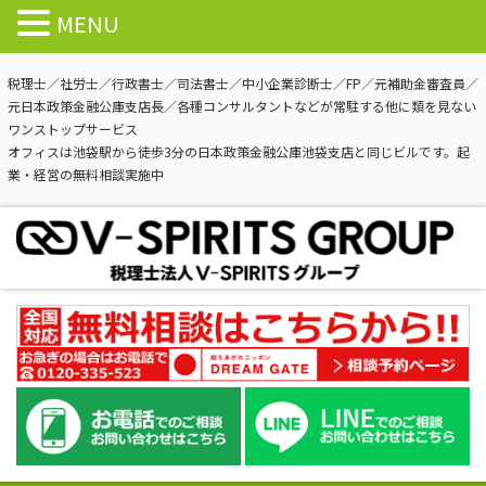
MENU
税理士／社労士／行政書士／司法書士／中小企業診断士／FP／元補助金審査員／
元日本政策金融公庫支店長／各種コンサルタントなどが常駐する他に類を見ない
ワンストップサービス
オフィスは池袋駅から徒歩3分の日本政策金融公庫池袋支店と同じビルです。起
業・経営の無料相談実施中