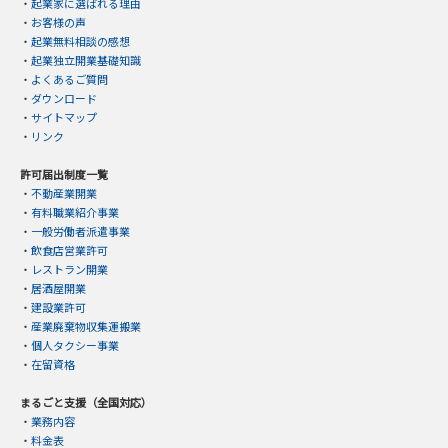
・
起業家に選ばれる理由
・
お客様の声
・
起業無料相談の感想
・
起業独立開業基礎知識
・
よくあるご質問
・
ダウンロード
・
サイトマップ
・
リンク
許可届出制度一覧
・
不動産業開業
・
有料職業紹介事業
・
一般労働者派遣事業
・
飲食店営業許可
・
レストラン開業
・
居酒屋開業
・
建設業許可
・
産業廃棄物収集運搬業
・
個人タクシー事業
・
在留資格
まるごと支援（全国対応）
・
業務内容
・
料金表