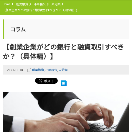
Home
創業融資
小峰精公
未分類
【創業企業がどの銀行と融資取引すべきか？（具体編）】
コラム
【創業企業がどの銀行と融資取引すべき
か？（具体編）】
2021.10.18
創業融資
,
小峰精公
,
未分類