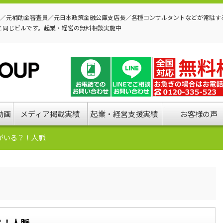
P／元補助金審査員／元日本政策金融公庫支店長／各種コンサルタントなどが常駐す
と同じビルです。起業・経営の無料相談実施中
動画
メディア掲載実績
起業・経営支援実績
お客様の声
人がいる？！人脈
？！人脈