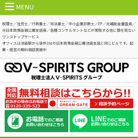
MENU
税理士／社労士／行政書士／司法書士／中小企業診断士／FP／元補助金審査員／
元日本政策金融公庫支店長／各種コンサルタントなどが常駐する他に類を見ない
ワンストップサービス
オフィスは池袋駅から徒歩3分の日本政策金融公庫池袋支店と同じビルです。起
業・経営の無料相談実施中