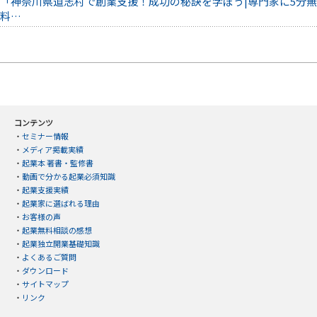
「神奈川県道志村で創業支援！成功の秘訣を学ぼう|専門家に5分無
料…
コンテンツ
・
セミナー情報
・
メディア掲載実績
・
起業本 著書・監修書
・
動画で分かる起業必須知識
・
起業支援実績
・
起業家に選ばれる理由
・
お客様の声
・
起業無料相談の感想
・
起業独立開業基礎知識
・
よくあるご質問
・
ダウンロード
・
サイトマップ
・
リンク