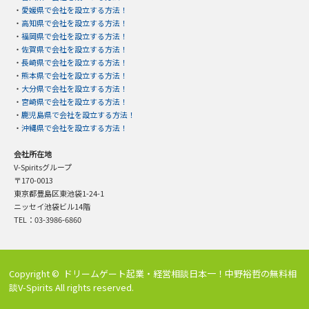
・
愛媛県で会社を設立する方法！
・
高知県で会社を設立する方法！
・
福岡県で会社を設立する方法！
・
佐賀県で会社を設立する方法！
・
長崎県で会社を設立する方法！
・
熊本県で会社を設立する方法！
・
大分県で会社を設立する方法！
・
宮崎県で会社を設立する方法！
・
鹿児島県で会社を設立する方法！
・
沖縄県で会社を設立する方法！
会社所在地
V-Spiritsグループ
〒170-0013
東京都豊島区東池袋1-24-1
ニッセイ池袋ビル14階
TEL：03-3986-6860
Copyright ©
ドリームゲート起業・経営相談日本一！中野裕哲の無料相
談V-Spirits
All rights reserved.