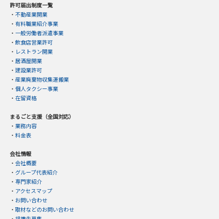
許可届出制度一覧
・
不動産業開業
・
有料職業紹介事業
・
一般労働者派遣事業
・
飲食店営業許可
・
レストラン開業
・
居酒屋開業
・
建設業許可
・
産業廃棄物収集運搬業
・
個人タクシー事業
・
在留資格
まるごと支援（全国対応）
・
業務内容
・
料金表
会社情報
・
会社概要
・
グループ代表紹介
・
専門家紹介
・
アクセスマップ
・
お問い合わせ
・
取材などのお問い合わせ
・
提携先募集