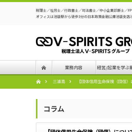
税理士／社労士／行政書士／司法書士／中小企業診断士／F
オフィスは池袋駅から徒歩3分の日本政策金融公庫池袋支店
業務内容
経営/起業を学ぶ
三浦高
【団体信用生命保険（団信）
コラム
【団体信用生命保険（団信）につい