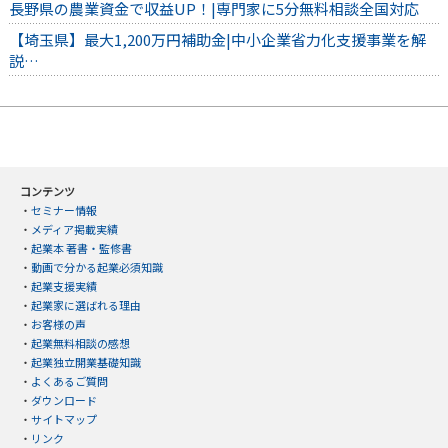
長野県の農業資金で収益UP！|専門家に5分無料相談全国対応
【埼玉県】最大1,200万円補助金|中小企業省力化支援事業を解
説…
コンテンツ
・
セミナー情報
・
メディア掲載実績
・
起業本 著書・監修書
・
動画で分かる起業必須知識
・
起業支援実績
・
起業家に選ばれる理由
・
お客様の声
・
起業無料相談の感想
・
起業独立開業基礎知識
・
よくあるご質問
・
ダウンロード
・
サイトマップ
・
リンク