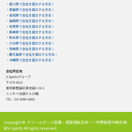
・
香川県で会社を設立する方法！
・
愛媛県で会社を設立する方法！
・
高知県で会社を設立する方法！
・
福岡県で会社を設立する方法！
・
佐賀県で会社を設立する方法！
・
長崎県で会社を設立する方法！
・
熊本県で会社を設立する方法！
・
大分県で会社を設立する方法！
・
宮崎県で会社を設立する方法！
・
鹿児島県で会社を設立する方法！
・
沖縄県で会社を設立する方法！
会社所在地
V-Spiritsグループ
〒170-0013
東京都豊島区東池袋1-24-1
ニッセイ池袋ビル14階
TEL：03-3986-6860
Copyright ©
ドリームゲート起業・経営相談日本一！中野裕哲の無料相
談V-Spirits
All rights reserved.