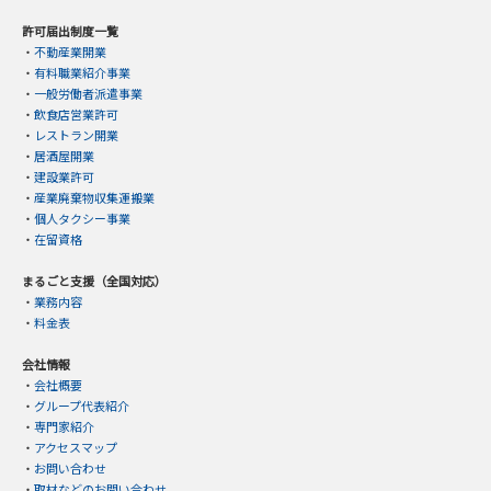
許可届出制度一覧
・
不動産業開業
・
有料職業紹介事業
・
一般労働者派遣事業
・
飲食店営業許可
・
レストラン開業
・
居酒屋開業
・
建設業許可
・
産業廃棄物収集運搬業
・
個人タクシー事業
・
在留資格
まるごと支援（全国対応）
・
業務内容
・
料金表
会社情報
・
会社概要
・
グループ代表紹介
・
専門家紹介
・
アクセスマップ
・
お問い合わせ
・
取材などのお問い合わせ