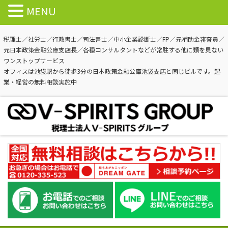
MENU
税理士／社労士／行政書士／司法書士／中小企業診断士／FP／元補助金審査員／
元日本政策金融公庫支店長／各種コンサルタントなどが常駐する他に類を見ない
ワンストップサービス
オフィスは池袋駅から徒歩3分の日本政策金融公庫池袋支店と同じビルです。起
業・経営の無料相談実施中