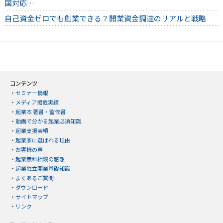
国対応…
自己資金ゼロでも創業できる？開業資金調達のリアルと戦略
コンテンツ
・
セミナー情報
・
メディア掲載実績
・
起業本 著書・監修書
・
動画で分かる起業必須知識
・
起業支援実績
・
起業家に選ばれる理由
・
お客様の声
・
起業無料相談の感想
・
起業独立開業基礎知識
・
よくあるご質問
・
ダウンロード
・
サイトマップ
・
リンク