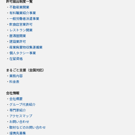
許可届出制度一覧
・
不動産業開業
・
有料職業紹介事業
・
一般労働者派遣事業
・
飲食店営業許可
・
レストラン開業
・
居酒屋開業
・
建設業許可
・
産業廃棄物収集運搬業
・
個人タクシー事業
・
在留資格
まるごと支援（全国対応）
・
業務内容
・
料金表
会社情報
・
会社概要
・
グループ代表紹介
・
専門家紹介
・
アクセスマップ
・
お問い合わせ
・
取材などのお問い合わせ
・
提携先募集