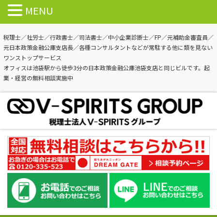
MENU
税理士／社労士／行政書士／司法書士／中小企業診断士／FP／元補助金審査員／
元日本政策金融公庫支店長／各種コンサルタントなどが常駐する他に類を見ない
ワンストップサービス
オフィスは池袋駅から徒歩3分の日本政策金融公庫池袋支店と同じビルです。起
業・経営の無料相談実施中