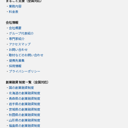
まるごと支援（全国対応）
・
業務内容
・
料金表
会社情報
・
会社概要
・
グループ代表紹介
・
専門家紹介
・
アクセスマップ
・
お問い合わせ
・
取材などのお問い合わせ
・
提携先募集
・
採用情報
・
プライバシーポリシー
創業融資 制度一覧（全国対応）
・
国の創業融資制度
・
北海道の創業融資制度
・
青森県の創業融資制度
・
岩手県の創業融資制度
・
宮城県の創業融資制度
・
秋田県の創業融資制度
・
山形県の創業融資制度
・
福島県の創業融資制度