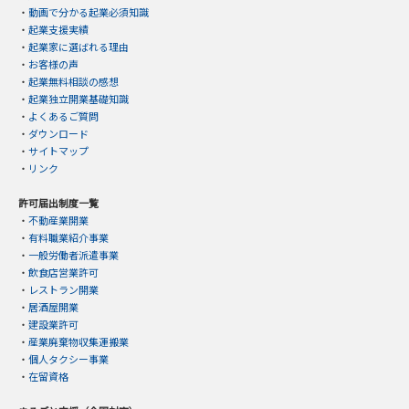
・
動画で分かる起業必須知識
・
起業支援実績
・
起業家に選ばれる理由
・
お客様の声
・
起業無料相談の感想
・
起業独立開業基礎知識
・
よくあるご質問
・
ダウンロード
・
サイトマップ
・
リンク
許可届出制度一覧
・
不動産業開業
・
有料職業紹介事業
・
一般労働者派遣事業
・
飲食店営業許可
・
レストラン開業
・
居酒屋開業
・
建設業許可
・
産業廃棄物収集運搬業
・
個人タクシー事業
・
在留資格