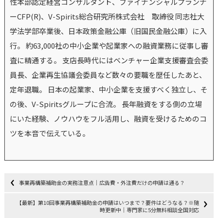
性本部認定経営コンサルタント、ファイナンシャルプランナ
ーCFP(R)、V-Spirits総合研究所株式会社 取締役 同志社大
学法学部卒業後、日本政策金融公庫（旧国民金融公庫）に入
行。 約63,000社の中小企業や起業家への融資業務に従事し審
査に精通する。 支店長時代にはベンチャー企業支援審査会委
員長、企業再生協議会委員など数々の要職を歴任したあと、
定年退職。 日本の起業家、中小企業を支援すべく独立し、そ
の後、V-Spiritsグループに合流。 長年融資をする側の立場
にいた経験、ノウハウをフル活用し、融資を受けるためのコ
ツを本音で伝えている。
事業再構築補助金の実務注意点｜広告費・外注費だけの申請は通る？
【最新】第10回事業再構築補助金の申請はいつまで？要件はどうなる？※随
時更新中｜専門家に5分無料相談全国対応