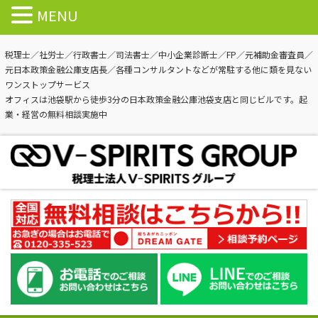
MENU
税理士／社労士／行政書士／司法書士／中小企業診断士／FP／元補助金審査員／
元日本政策金融公庫支店長／各種コンサルタントなどが常駐する他に類を見ない
ワンストップサービス
オフィスは池袋駅から徒歩3分の日本政策金融公庫池袋支店と同じビルです。起
業・経営の無料相談実施中