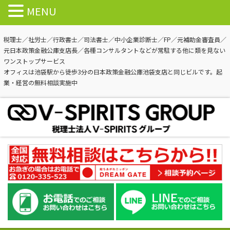
MENU
税理士／社労士／行政書士／司法書士／中小企業診断士／FP／元補助金審査員／
元日本政策金融公庫支店長／各種コンサルタントなどが常駐する他に類を見ない
ワンストップサービス
オフィスは池袋駅から徒歩3分の日本政策金融公庫池袋支店と同じビルです。起
業・経営の無料相談実施中