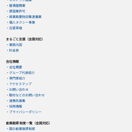
・
居酒屋開業
・
建設業許可
・
産業廃棄物収集運搬業
・
個人タクシー事業
・
在留資格
まるごと支援（全国対応）
・
業務内容
・
料金表
会社情報
・
会社概要
・
グループ代表紹介
・
専門家紹介
・
アクセスマップ
・
お問い合わせ
・
取材などのお問い合わせ
・
提携先募集
・
採用情報
・
プライバシーポリシー
創業融資 制度一覧（全国対応）
・
国の創業融資制度