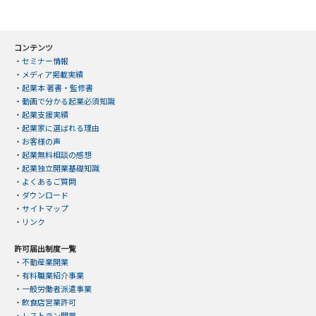
コンテンツ
・
セミナー情報
・
メディア掲載実績
・
起業本 著書・監修書
・
動画で分かる起業必須知識
・
起業支援実績
・
起業家に選ばれる理由
・
お客様の声
・
起業無料相談の感想
・
起業独立開業基礎知識
・
よくあるご質問
・
ダウンロード
・
サイトマップ
・
リンク
許可届出制度一覧
・
不動産業開業
・
有料職業紹介事業
・
一般労働者派遣事業
・
飲食店営業許可
・
レストラン開業