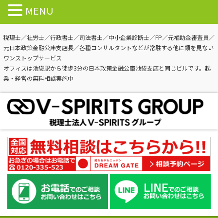
MENU
税理士／社労士／行政書士／司法書士／中小企業診断士／FP／元補助金審査員／
元日本政策金融公庫支店長／各種コンサルタントなどが常駐する他に類を見ない
ワンストップサービス
オフィスは池袋駅から徒歩3分の日本政策金融公庫池袋支店と同じビルです。起
業・経営の無料相談実施中