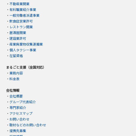
・
不動産業開業
・
有料職業紹介事業
・
一般労働者派遣事業
・
飲食店営業許可
・
レストラン開業
・
居酒屋開業
・
建設業許可
・
産業廃棄物収集運搬業
・
個人タクシー事業
・
在留資格
まるごと支援（全国対応）
・
業務内容
・
料金表
会社情報
・
会社概要
・
グループ代表紹介
・
専門家紹介
・
アクセスマップ
・
お問い合わせ
・
取材などのお問い合わせ
・
提携先募集