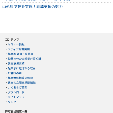
山形県で夢を実現！創業支援の魅力
コンテンツ
・
セミナー情報
・
メディア掲載実績
・
起業本 著書・監修書
・
動画で分かる起業必須知識
・
起業支援実績
・
起業家に選ばれる理由
・
お客様の声
・
起業無料相談の感想
・
起業独立開業基礎知識
・
よくあるご質問
・
ダウンロード
・
サイトマップ
・
リンク
許可届出制度一覧