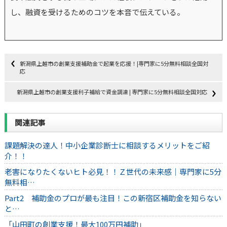
し、融資を受けるためのコツを本音で伝えている。
新潟県上越市の創業支援補助金で起業を応援！|専門家に5分無料相談全国対
応
新潟県上越市の創業支援利子補給で資金調達 | 専門家に5分無料相談全国対応
関連記事
課題解決の達人！中小企業診断士に相談するメリットをご紹
介！！
老害になりたくないヒト必見！！Ｚ世代の未来感｜専門家に5分
無料相…
Part2 補助金のプロが最も注目！この新宿区補助金を知らない
と…
「山田町の創業支援！最大100万円補助」