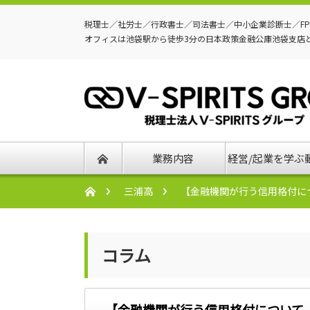
税理士／社労士／行政書士／司法書士／中小企業診断士／F
オフィスは池袋駅から徒歩3分の日本政策金融公庫池袋支店
業務内容
経営/起業を学ぶ
三浦高
【金融機関が行う信用格付に
コラム
【金融機関が行う信用格付について