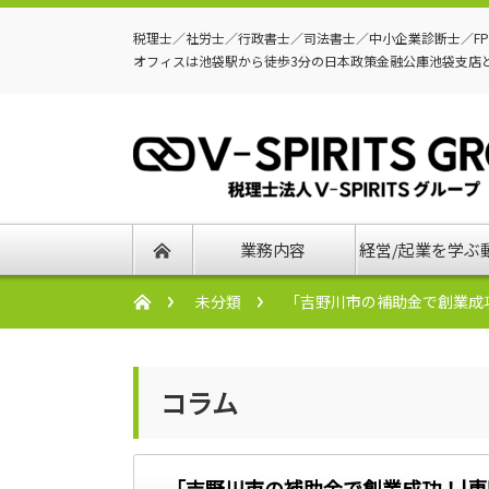
税理士／社労士／行政書士／司法書士／中小企業診断士／F
オフィスは池袋駅から徒歩3分の日本政策金融公庫池袋支店
業務内容
経営/起業を学ぶ
未分類
「吉野川市の補助金で創業成
コラム
「吉野川市の補助金で創業成功！|専