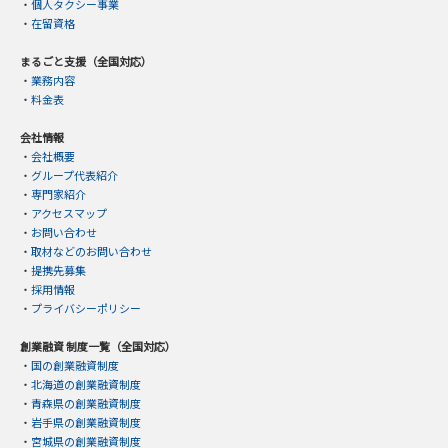
・
個人タクシー事業
・
在留資格
まるごと支援（全国対応）
・
業務内容
・
料金表
会社情報
・
会社概要
・
グループ代表紹介
・
専門家紹介
・
アクセスマップ
・
お問い合わせ
・
取材などのお問い合わせ
・
提携先募集
・
採用情報
・
プライバシーポリシー
創業融資 制度一覧（全国対応）
・
国の創業融資制度
・
北海道の創業融資制度
・
青森県の創業融資制度
・
岩手県の創業融資制度
・
宮城県の創業融資制度