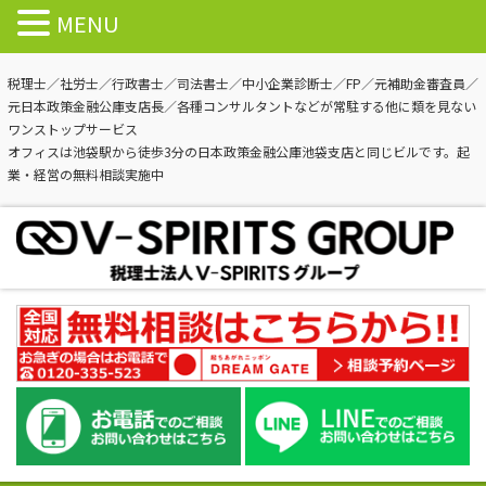
MENU
税理士／社労士／行政書士／司法書士／中小企業診断士／FP／元補助金審査員／
元日本政策金融公庫支店長／各種コンサルタントなどが常駐する他に類を見ない
ワンストップサービス
オフィスは池袋駅から徒歩3分の日本政策金融公庫池袋支店と同じビルです。起
業・経営の無料相談実施中