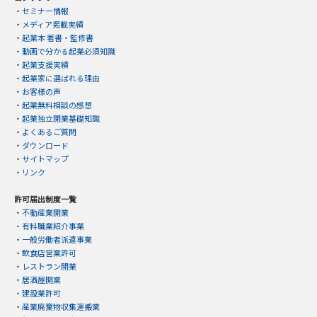
・
セミナー情報
・
メディア掲載実績
・
起業本 著書・監修書
・
動画で分かる起業必須知識
・
起業支援実績
・
起業家に選ばれる理由
・
お客様の声
・
起業無料相談の感想
・
起業独立開業基礎知識
・
よくあるご質問
・
ダウンロード
・
サイトマップ
・
リンク
許可届出制度一覧
・
不動産業開業
・
有料職業紹介事業
・
一般労働者派遣事業
・
飲食店営業許可
・
レストラン開業
・
居酒屋開業
・
建設業許可
・
産業廃棄物収集運搬業