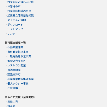
・
起業家に選ばれる理由
・
お客様の声
・
起業無料相談の感想
・
起業独立開業基礎知識
・
よくあるご質問
・
ダウンロード
・
サイトマップ
・
リンク
許可届出制度一覧
・
不動産業開業
・
有料職業紹介事業
・
一般労働者派遣事業
・
飲食店営業許可
・
レストラン開業
・
居酒屋開業
・
建設業許可
・
産業廃棄物収集運搬業
・
個人タクシー事業
・
在留資格
まるごと支援（全国対応）
・
業務内容
・
料金表