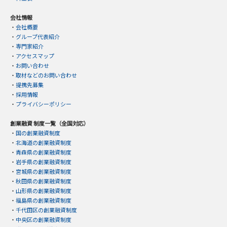
会社情報
・
会社概要
・
グループ代表紹介
・
専門家紹介
・
アクセスマップ
・
お問い合わせ
・
取材などのお問い合わせ
・
提携先募集
・
採用情報
・
プライバシーポリシー
創業融資 制度一覧（全国対応）
・
国の創業融資制度
・
北海道の創業融資制度
・
青森県の創業融資制度
・
岩手県の創業融資制度
・
宮城県の創業融資制度
・
秋田県の創業融資制度
・
山形県の創業融資制度
・
福島県の創業融資制度
・
千代田区の創業融資制度
・
中央区の創業融資制度