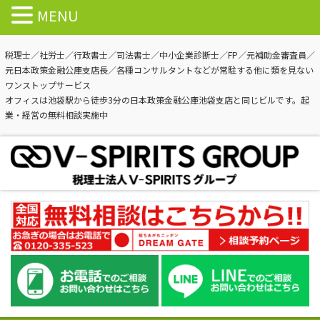
MENU
税理士／社労士／行政書士／司法書士／中小企業診断士／FP／元補助金審査員／
元日本政策金融公庫支店長／各種コンサルタントなどが常駐する他に類を見ない
ワンストップサービス
オフィスは池袋駅から徒歩3分の日本政策金融公庫池袋支店と同じビルです。起
業・経営の無料相談実施中