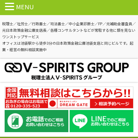
MENU
税理士／社労士／行政書士／司法書士／中小企業診断士／FP／元補助金審査員／
元日本政策金融公庫支店長／各種コンサルタントなどが常駐する他に類を見ない
ワンストップサービス
オフィスは池袋駅から徒歩3分の日本政策金融公庫池袋支店と同じビルです。起
業・経営の無料相談実施中