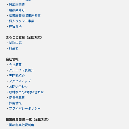
・
居酒屋開業
・
建設業許可
・
産業廃棄物収集運搬業
・
個人タクシー事業
・
在留資格
まるごと支援（全国対応）
・
業務内容
・
料金表
会社情報
・
会社概要
・
グループ代表紹介
・
専門家紹介
・
アクセスマップ
・
お問い合わせ
・
取材などのお問い合わせ
・
提携先募集
・
採用情報
・
プライバシーポリシー
創業融資 制度一覧（全国対応）
・
国の創業融資制度