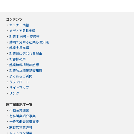
コンテンツ
・
セミナー情報
・
メディア掲載実績
・
起業本 著書・監修書
・
動画で分かる起業必須知識
・
起業支援実績
・
起業家に選ばれる理由
・
お客様の声
・
起業無料相談の感想
・
起業独立開業基礎知識
・
よくあるご質問
・
ダウンロード
・
サイトマップ
・
リンク
許可届出制度一覧
・
不動産業開業
・
有料職業紹介事業
・
一般労働者派遣事業
・
飲食店営業許可
・
レストラン開業