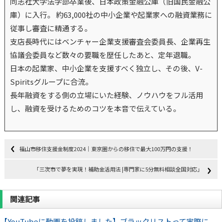
同志社大学法学部卒業後、日本政策金融公庫（旧国民金融公
庫）に入行。 約63,000社の中小企業や起業家への融資業務に
従事し審査に精通する。
支店長時代にはベンチャー企業支援審査会委員長、企業再生
協議会委員など数々の要職を歴任したあと、定年退職。
日本の起業家、中小企業を支援すべく独立し、その後、V-
Spiritsグループに合流。
長年融資をする側の立場にいた経験、ノウハウをフル活用
し、融資を受けるためのコツを本音で伝えている。
福山市移住支援金制度2024｜東京圏からの移住で最大100万円の支援！
「三次市で夢を実現！補助金活用法 |専門家に5分無料相談全国対応」
関連記事
【YouTubeに動画を投稿しました】ブラックリストって実際に