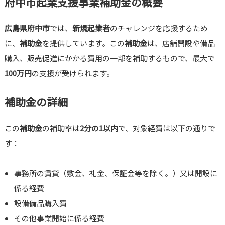
府中市起業支援事業補助金の概要
広島県府中市
では、
新規起業者
のチャレンジを応援するため
に、
補助金
を提供しています。この
補助金
は、店舗開設や備品
購入、販売促進にかかる費用の一部を補助するもので、最大で
100万円
の支援が受けられます。
補助金の詳細
この
補助金
の補助率は
2分の1以内
で、対象経費は以下の通りで
す：
事務所の賃貸（敷金、礼金、保証金等を除く。）又は開設に
係る経費
設備備品購入費
その他事業開始に係る経費