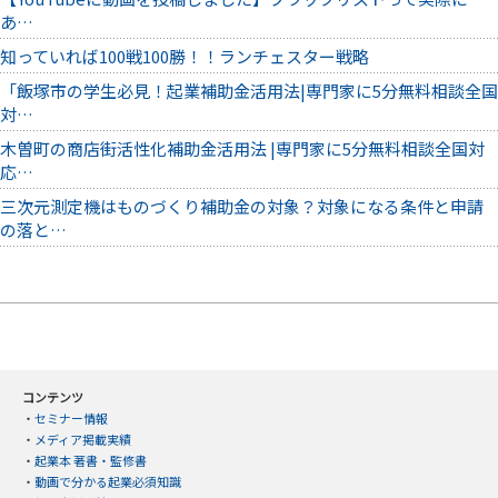
あ…
知っていれば100戦100勝！！ランチェスター戦略
「飯塚市の学生必見！起業補助金活用法|専門家に5分無料相談全国
対…
木曽町の商店街活性化補助金活用法 |専門家に5分無料相談全国対
応…
三次元測定機はものづくり補助金の対象？対象になる条件と申請
の落と…
コンテンツ
・
セミナー情報
・
メディア掲載実績
・
起業本 著書・監修書
・
動画で分かる起業必須知識