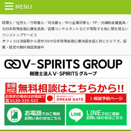
MENU
税理士／社労士／行政書士／司法書士／中小企業診断士／FP／元補助金審査員／
元日本政策金融公庫支店長／各種コンサルタントなどが常駐する他に類を見ない
ワンストップサービス
オフィスは池袋駅から徒歩3分の日本政策金融公庫池袋支店と同じビルです。起
業・経営の無料相談実施中