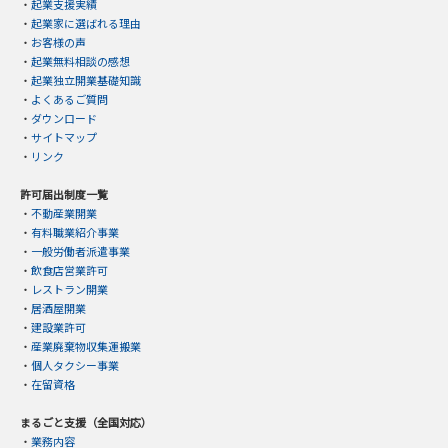
・
起業支援実績
・
起業家に選ばれる理由
・
お客様の声
・
起業無料相談の感想
・
起業独立開業基礎知識
・
よくあるご質問
・
ダウンロード
・
サイトマップ
・
リンク
許可届出制度一覧
・
不動産業開業
・
有料職業紹介事業
・
一般労働者派遣事業
・
飲食店営業許可
・
レストラン開業
・
居酒屋開業
・
建設業許可
・
産業廃棄物収集運搬業
・
個人タクシー事業
・
在留資格
まるごと支援（全国対応）
・
業務内容