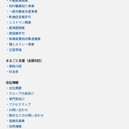
・
不動産業開業
・
有料職業紹介事業
・
一般労働者派遣事業
・
飲食店営業許可
・
レストラン開業
・
居酒屋開業
・
建設業許可
・
産業廃棄物収集運搬業
・
個人タクシー事業
・
在留資格
まるごと支援（全国対応）
・
業務内容
・
料金表
会社情報
・
会社概要
・
グループ代表紹介
・
専門家紹介
・
アクセスマップ
・
お問い合わせ
・
取材などのお問い合わせ
・
提携先募集
・
採用情報