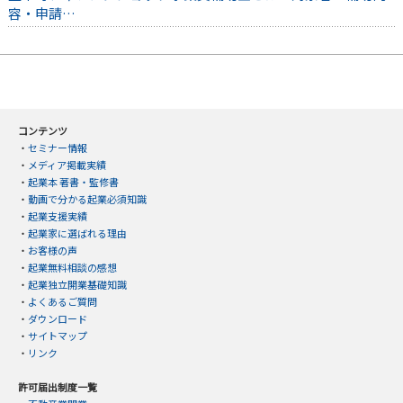
容・申請…
コンテンツ
・
セミナー情報
・
メディア掲載実績
・
起業本 著書・監修書
・
動画で分かる起業必須知識
・
起業支援実績
・
起業家に選ばれる理由
・
お客様の声
・
起業無料相談の感想
・
起業独立開業基礎知識
・
よくあるご質問
・
ダウンロード
・
サイトマップ
・
リンク
許可届出制度一覧