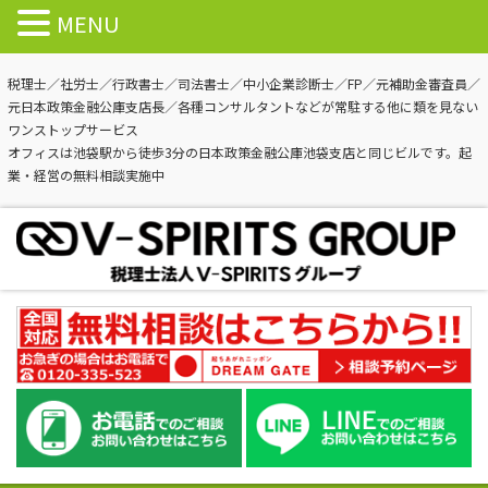
MENU
税理士／社労士／行政書士／司法書士／中小企業診断士／FP／元補助金審査員／
元日本政策金融公庫支店長／各種コンサルタントなどが常駐する他に類を見ない
ワンストップサービス
オフィスは池袋駅から徒歩3分の日本政策金融公庫池袋支店と同じビルです。起
業・経営の無料相談実施中