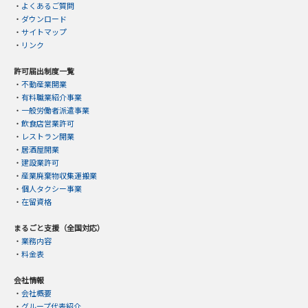
・
よくあるご質問
・
ダウンロード
・
サイトマップ
・
リンク
許可届出制度一覧
・
不動産業開業
・
有料職業紹介事業
・
一般労働者派遣事業
・
飲食店営業許可
・
レストラン開業
・
居酒屋開業
・
建設業許可
・
産業廃棄物収集運搬業
・
個人タクシー事業
・
在留資格
まるごと支援（全国対応）
・
業務内容
・
料金表
会社情報
・
会社概要
・
グループ代表紹介