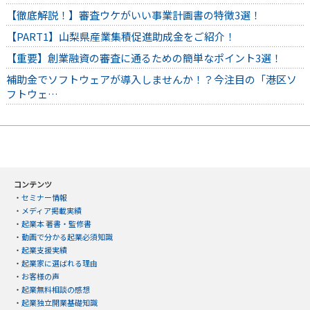
【徹底解説！】審査ウケがいい事業計画書の特徴3選！
【PART1】山梨県産業集積促進助成金をご紹介！
【重要】創業融資の審査に通るための簡単なポイント3選！
補助金でソフトウェアが導入しませんか！？今注目の「港区ソ
フトウェ…
コンテンツ
・
セミナー情報
・
メディア掲載実績
・
起業本 著書・監修書
・
動画で分かる起業必須知識
・
起業支援実績
・
起業家に選ばれる理由
・
お客様の声
・
起業無料相談の感想
・
起業独立開業基礎知識