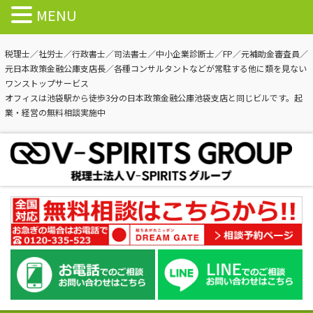
MENU
税理士／社労士／行政書士／司法書士／中小企業診断士／FP／元補助金審査員／
元日本政策金融公庫支店長／各種コンサルタントなどが常駐する他に類を見ない
ワンストップサービス
オフィスは池袋駅から徒歩3分の日本政策金融公庫池袋支店と同じビルです。起
業・経営の無料相談実施中