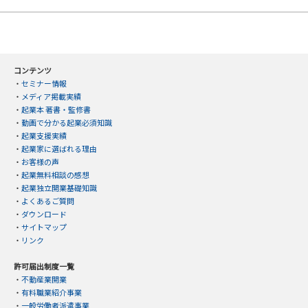
コンテンツ
・
セミナー情報
・
メディア掲載実績
・
起業本 著書・監修書
・
動画で分かる起業必須知識
・
起業支援実績
・
起業家に選ばれる理由
・
お客様の声
・
起業無料相談の感想
・
起業独立開業基礎知識
・
よくあるご質問
・
ダウンロード
・
サイトマップ
・
リンク
許可届出制度一覧
・
不動産業開業
・
有料職業紹介事業
・
一般労働者派遣事業