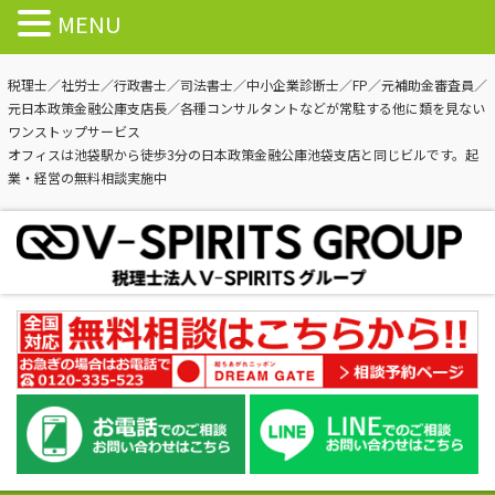
MENU
税理士／社労士／行政書士／司法書士／中小企業診断士／FP／元補助金審査員／
元日本政策金融公庫支店長／各種コンサルタントなどが常駐する他に類を見ない
ワンストップサービス
オフィスは池袋駅から徒歩3分の日本政策金融公庫池袋支店と同じビルです。起
業・経営の無料相談実施中