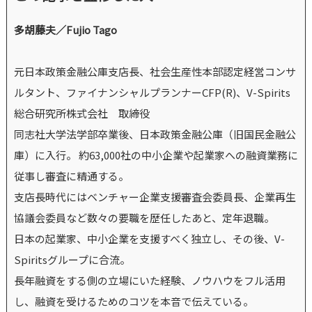
多胡藤夫／Fujio Tago
元日本政策金融公庫支店長、社会生産性本部認定経営コンサ
ルタント、ファイナンシャルプランナーCFP(R)、V-Spirits
総合研究所株式会社 取締役
同志社大学法学部卒業後、日本政策金融公庫（旧国民金融公
庫）に入行。 約63,000社の中小企業や起業家への融資業務に
従事し審査に精通する。
支店長時代にはベンチャー企業支援審査会委員長、企業再生
協議会委員など数々の要職を歴任したあと、定年退職。
日本の起業家、中小企業を支援すべく独立し、その後、V-
Spiritsグループに合流。
長年融資をする側の立場にいた経験、ノウハウをフル活用
し、融資を受けるためのコツを本音で伝えている。