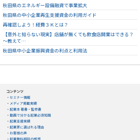
秋田県のエネルギー設備融資で事業拡大
秋田県の中小企業再生支援資金の利用ガイド
再確認しよう！経費３Ｋとは？
【意外と知らない現実】店舗が無くても飲食店開業はできる？
～教えて…
秋田県中小企業振興資金の利点と利用法
コンテンツ
・
セミナー情報
・
メディア掲載実績
・
起業本 著書・監修書
・
動画で分かる起業必須知識
・
起業支援実績
・
起業家に選ばれる理由
・
お客様の声
・
起業無料相談の感想