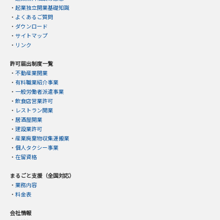
・
起業独立開業基礎知識
・
よくあるご質問
・
ダウンロード
・
サイトマップ
・
リンク
許可届出制度一覧
・
不動産業開業
・
有料職業紹介事業
・
一般労働者派遣事業
・
飲食店営業許可
・
レストラン開業
・
居酒屋開業
・
建設業許可
・
産業廃棄物収集運搬業
・
個人タクシー事業
・
在留資格
まるごと支援（全国対応）
・
業務内容
・
料金表
会社情報