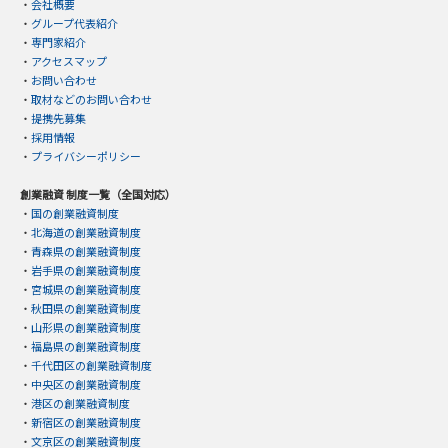
・
会社概要
・
グループ代表紹介
・
専門家紹介
・
アクセスマップ
・
お問い合わせ
・
取材などのお問い合わせ
・
提携先募集
・
採用情報
・
プライバシーポリシー
創業融資 制度一覧（全国対応）
・
国の創業融資制度
・
北海道の創業融資制度
・
青森県の創業融資制度
・
岩手県の創業融資制度
・
宮城県の創業融資制度
・
秋田県の創業融資制度
・
山形県の創業融資制度
・
福島県の創業融資制度
・
千代田区の創業融資制度
・
中央区の創業融資制度
・
港区の創業融資制度
・
新宿区の創業融資制度
・
文京区の創業融資制度