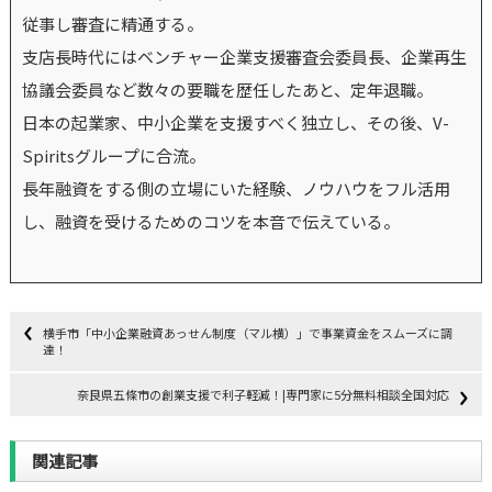
従事し審査に精通する。
支店長時代にはベンチャー企業支援審査会委員長、企業再生
協議会委員など数々の要職を歴任したあと、定年退職。
日本の起業家、中小企業を支援すべく独立し、その後、V-
Spiritsグループに合流。
長年融資をする側の立場にいた経験、ノウハウをフル活用
し、融資を受けるためのコツを本音で伝えている。
横手市「中小企業融資あっせん制度（マル横）」で事業資金をスムーズに調
達！
奈良県五條市の創業支援で利子軽減！|専門家に5分無料相談全国対応
関連記事