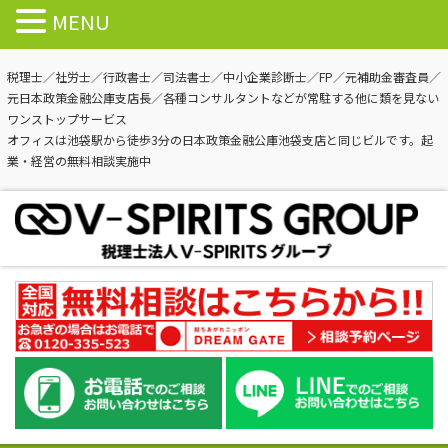
MENU
税理士／社労士／行政書士／司法書士／中小企業診断士／FP／元補助金審査員／
元日本政策金融公庫支店長／各種コンサルタントなどが常駐する他に類を見ない
ワンストップサービス
オフィスは池袋駅から徒歩3分の日本政策金融公庫池袋支店と同じビルです。起
業・経営の無料相談実施中