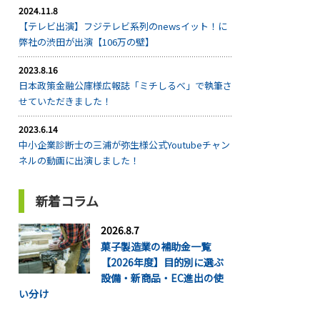
2024.11.8
【テレビ出演】フジテレビ系列のnewsイット！に
弊社の渋田が出演【106万の壁】
2023.8.16
日本政策金融公庫様広報誌「ミチしるべ」で執筆さ
せていただきました！
2023.6.14
中小企業診断士の三浦が弥生様公式Youtubeチャン
ネルの動画に出演しました！
新着コラム
2026.8.7
菓子製造業の補助金一覧
【2026年度】目的別に選ぶ
設備・新商品・EC進出の使
い分け
...