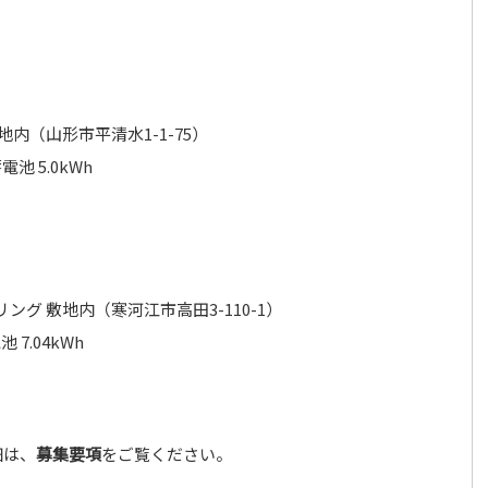
内（山形市平清水1-1-75）
池 5.0kWh
グ 敷地内（寒河江市高田3-110-1）
 7.04kWh
細は、
募集要項
をご覧ください。