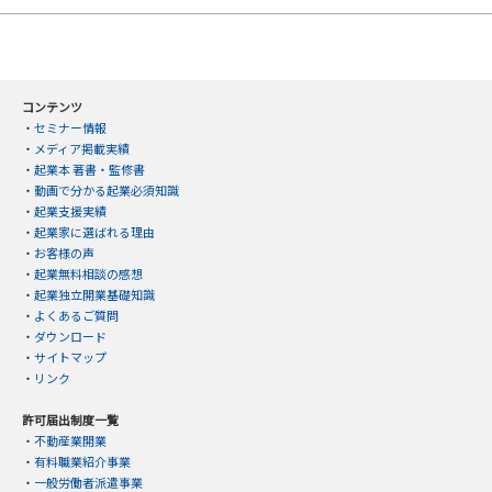
コンテンツ
・
セミナー情報
・
メディア掲載実績
・
起業本 著書・監修書
・
動画で分かる起業必須知識
・
起業支援実績
・
起業家に選ばれる理由
・
お客様の声
・
起業無料相談の感想
・
起業独立開業基礎知識
・
よくあるご質問
・
ダウンロード
・
サイトマップ
・
リンク
許可届出制度一覧
・
不動産業開業
・
有料職業紹介事業
・
一般労働者派遣事業