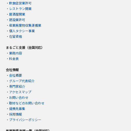
・
飲食店営業許可
・
レストラン開業
・
居酒屋開業
・
建設業許可
・
産業廃棄物収集運搬業
・
個人タクシー事業
・
在留資格
まるごと支援（全国対応）
・
業務内容
・
料金表
会社情報
・
会社概要
・
グループ代表紹介
・
専門家紹介
・
アクセスマップ
・
お問い合わせ
・
取材などのお問い合わせ
・
提携先募集
・
採用情報
・
プライバシーポリシー
創業融資 制度一覧（全国対応）