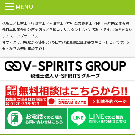
MENU
税理士／社労士／行政書士／司法書士／中小企業診断士／FP／元補助金審査員／
元日本政策金融公庫支店長／各種コンサルタントなどが常駐する他に類を見ない
ワンストップサービス
オフィスは池袋駅から徒歩3分の日本政策金融公庫池袋支店と同じビルです。起
業・経営の無料相談実施中