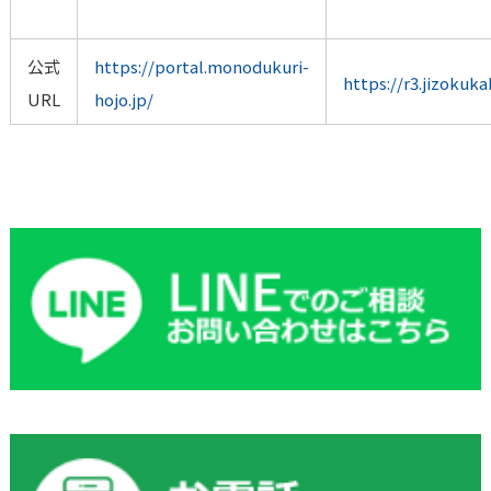
公式
https://portal.monodukuri-
https://r3.jizokuka
URL
hojo.jp/