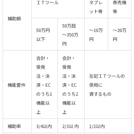
ＩＴツール
タブレ
券売機
ット等
等
補助額
50万超
50万円
～10万
～20万
～350万
以下
円
円
円
会計・
会計・
受発
受発
注・決
注・決
左記ＩＴツールの
機能要件
済・EC
済・EC
使用に
のうち1
のうち2
資するもの
機能以
機能以
上
上
補助率
3/4以内
2/3以 内
1/2以内