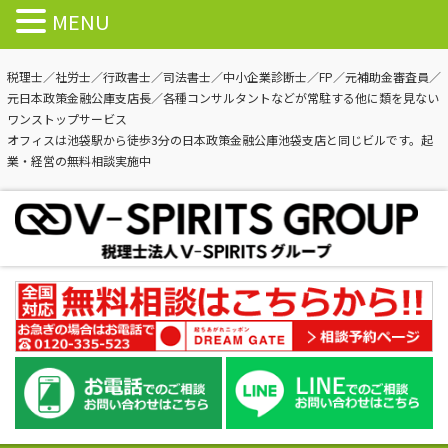
MENU
税理士／社労士／行政書士／司法書士／中小企業診断士／FP／元補助金審査員／
元日本政策金融公庫支店長／各種コンサルタントなどが常駐する他に類を見ない
ワンストップサービス
オフィスは池袋駅から徒歩3分の日本政策金融公庫池袋支店と同じビルです。起
業・経営の無料相談実施中