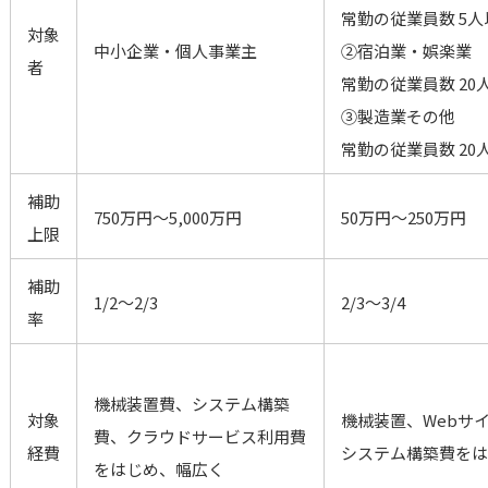
常勤の従業員数 5人
対象
中小企業・個人事業主
②宿泊業・娯楽業
者
常勤の従業員数 20
③製造業その他
常勤の従業員数 20
補助
750万円〜5,000万円
50万円〜250万円
上限
補助
1/2〜2/3
2/3〜3/4
率
機械装置費、システム構築
対象
機械装置、Webサ
費、クラウドサービス利用費
経費
システム構築費をは
をはじめ、幅広く